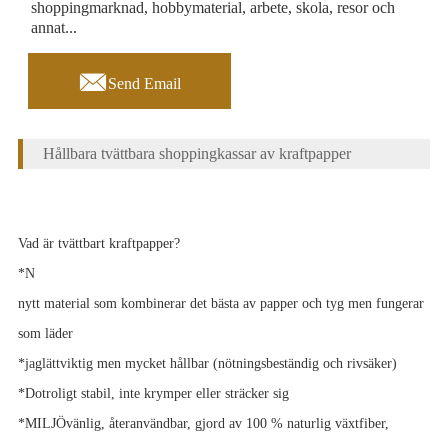
shoppingmarknad, hobbymaterial, arbete, skola, resor och
annat...

Send Email
Hållbara tvättbara shoppingkassar av kraftpapper
Vad är tvättbart kraftpapper?
*
N
nytt material som kombinerar det bästa av papper och tyg men fungerar
som läder
*
jag
lättviktig men mycket hållbar (nötningsbeständig och rivsäker)
*
D
otroligt stabil, inte krymper eller sträcker sig
*MILJÖvänlig, återanvändbar, gjord av 100 % naturlig växtfiber,