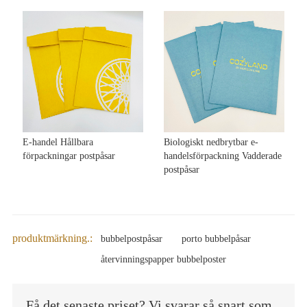
E-handel Hållbara
Biologiskt nedbrytbar e-
förpackningar postpåsar
handelsförpackning Vadderade
postpåsar
produktmärkning.:
bubbelpostpåsar
porto bubbelpåsar
återvinningspapper bubbelposter
Få det senaste priset? Vi svarar så snart som